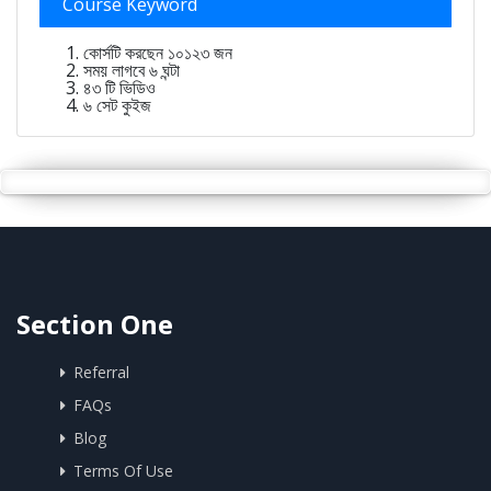
Course Keyword
কোর্সটি করছেন ১০১২৩ জন
সময় লাগবে ৬ ঘন্টা
৪৩ টি ভিডিও
৬ সেট কুইজ
Section One
Referral
FAQs
Blog
Terms Of Use